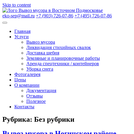
Skip to content
Вывоз мусора в Восточном Подмосковье
eko-sep@mail.ru
+7 (903) 726-07-86
+7 (495) 726-07-86
Главная
Услуги
Вывоз мусора
Ликвидация стихийных свалок
Доставка щебня
Земляные и планировочные работы
Аренда спецтехники / контейнеров
Уборка снега
Фотогалерея
Цены
О компании
Документация
Отзывы
Полезное
Контакты
Рубрика:
Без рубрики
Вывоз мусора в Ногинском районе