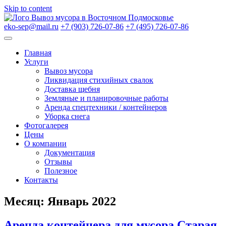
Skip to content
Вывоз мусора в Восточном Подмосковье
eko-sep@mail.ru
+7 (903) 726-07-86
+7 (495) 726-07-86
Главная
Услуги
Вывоз мусора
Ликвидация стихийных свалок
Доставка щебня
Земляные и планировочные работы
Аренда спецтехники / контейнеров
Уборка снега
Фотогалерея
Цены
О компании
Документация
Отзывы
Полезное
Контакты
Месяц:
Январь 2022
Аренда контейнера для мусора Старая