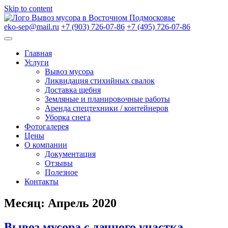
Skip to content
Вывоз мусора в Восточном Подмосковье
eko-sep@mail.ru
+7 (903) 726-07-86
+7 (495) 726-07-86
Главная
Услуги
Вывоз мусора
Ликвидация стихийных свалок
Доставка щебня
Земляные и планировочные работы
Аренда спецтехники / контейнеров
Уборка снега
Фотогалерея
Цены
О компании
Документация
Отзывы
Полезное
Контакты
Месяц:
Апрель 2020
Вывоз мусора с дачного участка