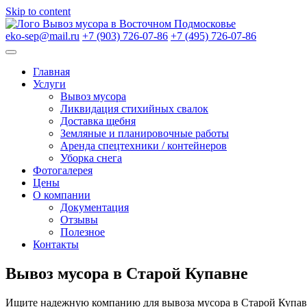
Skip to content
Вывоз мусора в Восточном Подмосковье
eko-sep@mail.ru
+7 (903) 726-07-86
+7 (495) 726-07-86
Главная
Услуги
Вывоз мусора
Ликвидация стихийных свалок
Доставка щебня
Земляные и планировочные работы
Аренда спецтехники / контейнеров
Уборка снега
Фотогалерея
Цены
О компании
Документация
Отзывы
Полезное
Контакты
Вывоз мусора в Старой Купавне
Ищите надежную компанию для вывоза мусора в Старой Купа