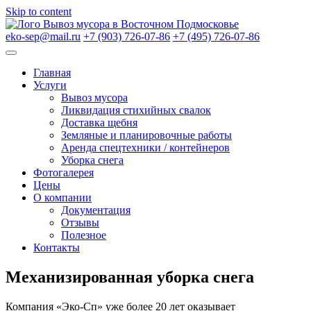
Skip to content
Вывоз мусора в Восточном Подмосковье
eko-sep@mail.ru
+7 (903) 726-07-86
+7 (495) 726-07-86
Главная
Услуги
Вывоз мусора
Ликвидация стихийных свалок
Доставка щебня
Земляные и планировочные работы
Аренда спецтехники / контейнеров
Уборка снега
Фотогалерея
Цены
О компании
Документация
Отзывы
Полезное
Контакты
Механизированная уборка снега
Компания «Эко-Сп» уже более 20 лет оказывает